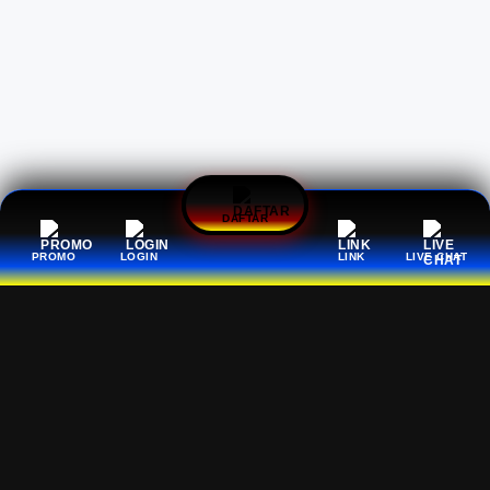
DAFTAR
PROMO
LOGIN
LINK
LIVE CHAT
FIXTOTO | Download Link
Login Terbaru Dengan Apk
Anti Eror Bersama FIXTOTO
LOGIN