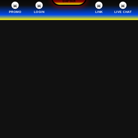
PROMO
LOGIN
LINK
LIVE CHAT
FIXTOTO | Download Link
Login Terbaru Dengan Apk
Anti Eror Bersama FIXTOTO
LOGIN
Rp
10.000
Current Price Rp 10000
FIXTOTO sajikan link anti eror yang mampu di download
oleh semua player, instal link login terbaru kami dan claim
bonus selamat datang secara gratis sekarang juga!