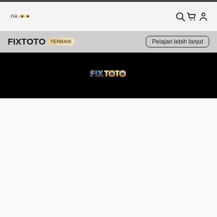
FIXTOTO
Pelajari lebih lanjut
TERBAIK