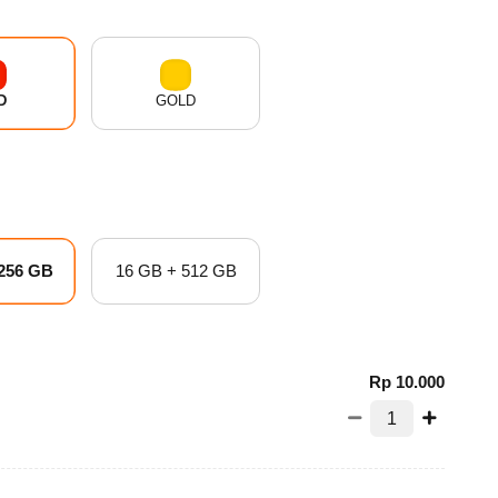
D
GOLD
256 GB
16 GB + 512 GB
Current
Rp
10.000