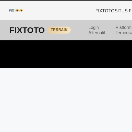
FIXTOTO
SITUS 
Login
Platfor
FIXTOTO
TERBAIK
Alternatif
Terperc