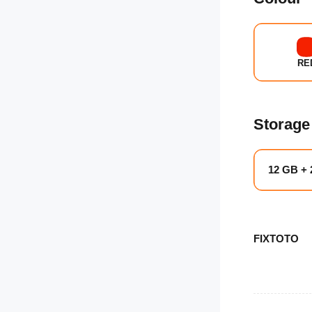
RE
Storage
12 GB + 
FIXTOTO