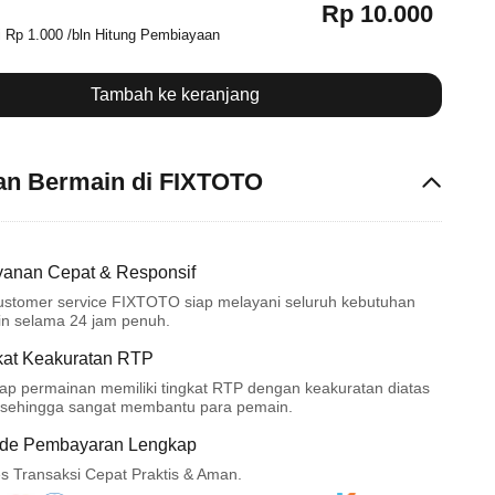
Rp
10.000
Current Price Rp 10000
ri Rp 1.000 /bln Hitung Pembiayaan
Tambah ke keranjang
an Bermain di FIXTOTO
yanan Cepat & Responsif
ustomer service FIXTOTO siap melayani seluruh kebutuhan
n selama 24 jam penuh.
kat Keakuratan RTP
iap permainan memiliki tingkat RTP dengan keakuratan diatas
sehingga sangat membantu para pemain.
de Pembayaran Lengkap
s Transaksi Cepat Praktis & Aman.