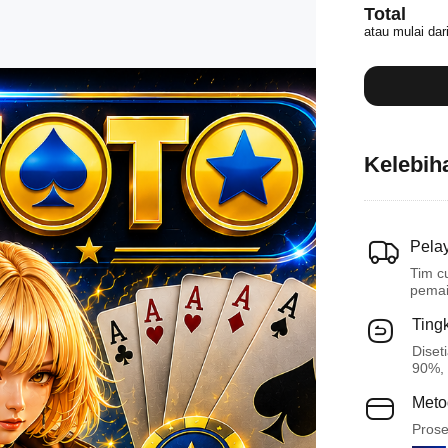
Total
atau mulai da
Kelebih
Pela
Tim c
pemai
Ting
Diset
90%, 
Meto
Prose