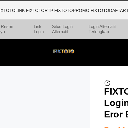
FIXTOTO
LINK FIXTOTO
RTP FIXTOTO
PROMO FIXTOTO
DAFTAR 
m Resmi
Link
Situs Login
Login Alternatif
aya
Login
Alternatif
Terlengkap
FIXT
Login
Eror