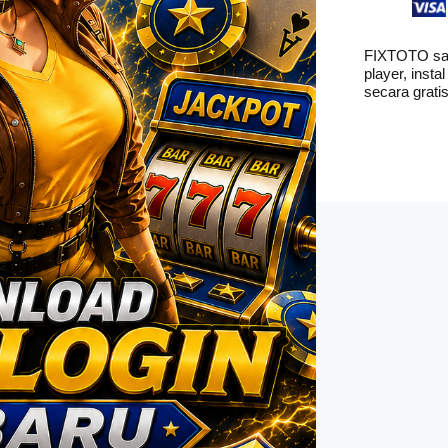
FIXTOTO saj
player, insta