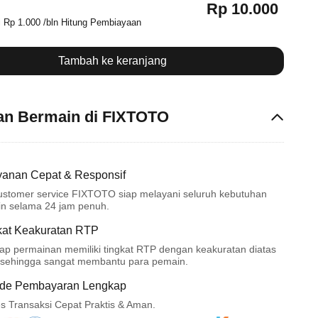
Rp
10.000
Current Price Rp 10000
ri Rp 1.000 /bln Hitung Pembiayaan
Tambah ke keranjang
an Bermain di FIXTOTO
yanan Cepat & Responsif
ustomer service FIXTOTO siap melayani seluruh kebutuhan
n selama 24 jam penuh.
kat Keakuratan RTP
iap permainan memiliki tingkat RTP dengan keakuratan diatas
sehingga sangat membantu para pemain.
de Pembayaran Lengkap
s Transaksi Cepat Praktis & Aman.