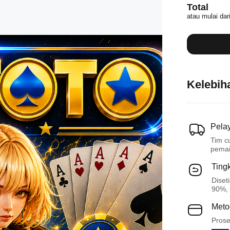
Total
atau mulai da
Kelebih
Pela
Tim c
pemai
Ting
Diset
90%, 
Meto
Prose