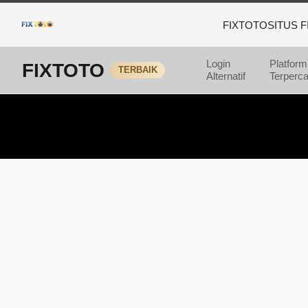
FIXTOTO
SITUS 
Login
Platfor
FIXTOTO
TERBAIK
Alternatif
Terperc