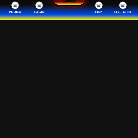
PROMO
LOGIN
LINK
LIVE CHAT
FIXTOTO | Download Link
Login Terbaru Dengan Apk
Anti Eror Bersama FIXTOTO
LOGIN
Rp
10.000
Current Price Rp 10000
FIXTOTO sajikan link anti eror yang mampu di download
oleh semua player, instal link login terbaru kami dan claim
bonus selamat datang secara gratis sekarang juga!