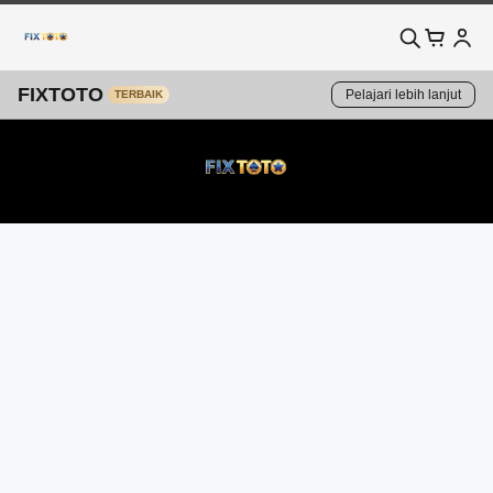
FIXTOTO
Pelajari lebih lanjut
TERBAIK