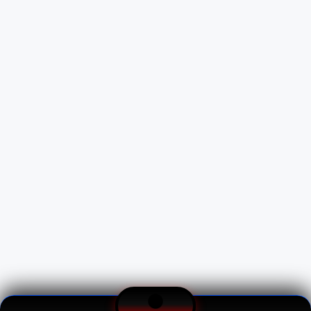
DAFTAR