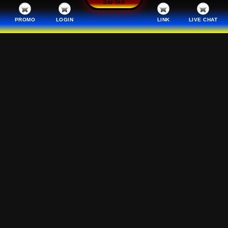
PROMO
LOGIN
LINK
LIVE CHAT
FIXTOTO | Download Link
Login Terbaru Dengan Apk
Anti Eror Bersama FIXTOTO
LOGIN
Rp
10.000
Current Price Rp 10000
FIXTOTO sajikan link anti eror yang mampu di download
oleh semua player, instal link login terbaru kami dan claim
bonus selamat datang secara gratis sekarang juga!