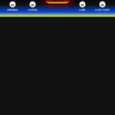
PROMO
LOGIN
LINK
LIVE CHAT
FIXTOTO | Download Link
Login Terbaru Dengan Apk
Anti Eror Bersama FIXTOTO
LOGIN
Rp
10.000
Current Price Rp 10000
FIXTOTO sajikan link anti eror yang mampu di download
oleh semua player, instal link login terbaru kami dan claim
bonus selamat datang secara gratis sekarang juga!